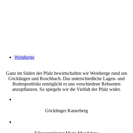
Der Boden, in dem sie
wurzeln, ist damit des
Winzers größter Schatz.
Weinberge
Ganz im Süden der Pfalz bewirtschaften wir Weinberge rund um
Göcklingen und Roschbach. Das unterschiedliche Lagen- und
Bodenportfolio ermöglicht es uns verschiedene Rebsorten
anzupflanzen. So spiegeln wir die Vielfalt der Pfalz wider.
Göcklinger Kaiserberg