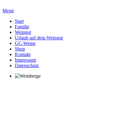
Menü
Start
Familie
Weingut
Urlaub auf dem Weingut
GC-Weine
Shop
Kontakt
Impressum
Datenschutz
Weinberge
Die Grundlage des Weines
sind die Reben im Weinberg.